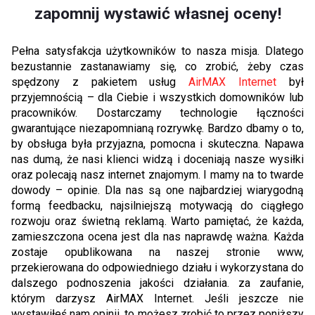
zapomnij wystawić własnej oceny!
Pełna satysfakcja użytkowników to nasza misja. Dlatego
bezustannie zastanawiamy się, co zrobić, żeby czas
spędzony z pakietem usług
AirMAX Internet
był
przyjemnością – dla Ciebie i wszystkich domowników lub
pracowników. Dostarczamy technologie łączności
gwarantujące niezapomnianą rozrywkę. Bardzo dbamy o to,
by obsługa była przyjazna, pomocna i skuteczna. Napawa
nas dumą, że nasi klienci widzą i doceniają nasze wysiłki
oraz polecają nasz internet znajomym. I mamy na to twarde
dowody – opinie. Dla nas są one najbardziej wiarygodną
formą feedbacku, najsilniejszą motywacją do ciągłego
rozwoju oraz świetną reklamą. Warto pamiętać, że każda,
zamieszczona ocena jest dla nas naprawdę ważna. Każda
zostaje opublikowana na naszej stronie www,
przekierowana do odpowiedniego działu i wykorzystana do
dalszego podnoszenia jakości działania. za zaufanie,
którym darzysz AirMAX Internet. Jeśli jeszcze nie
wystawiłeś nam opinii, to możesz zrobić to przez poniższy